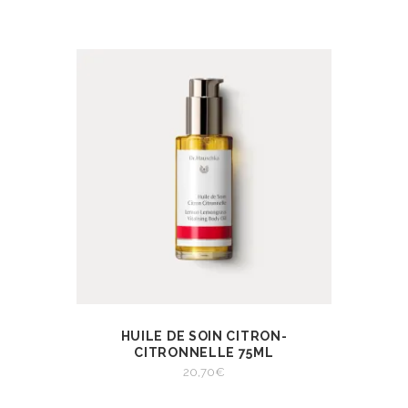
HUILE DE SOIN CITRON-
AJOUTER AU
VIEW
PANIER
CITRONNELLE 75ML
AJOUTER AU PANIER
20,70
€