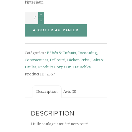
l’intérieur.
quantité
de
Huile
AJOUTER AU PANIER
de
Soin
Moor-
Catégories :
Bébés & Enfants
,
Cocooning
,
Lavande
Contractures
,
Frilosité
,
Lâcher-Prise
,
Laits &
75ml
Huiles
,
Produits Corps Dr. Hauschka
Product ID:
2567
Description
Avis (0)
DESCRIPTION
Huile soulage anxiété nervosité