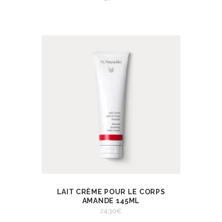
LAIT CRÈME POUR LE CORPS
AJOUTER AU
VIEW
PANIER
AMANDE 145ML
AJOUTER AU PANIER
24,30
€