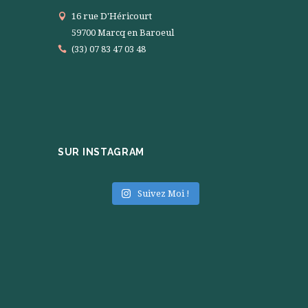
16 rue D'Héricourt
59700 Marcq en Baroeul
(33) 07 83 47 03 48
SUR INSTAGRAM
Suivez Moi !