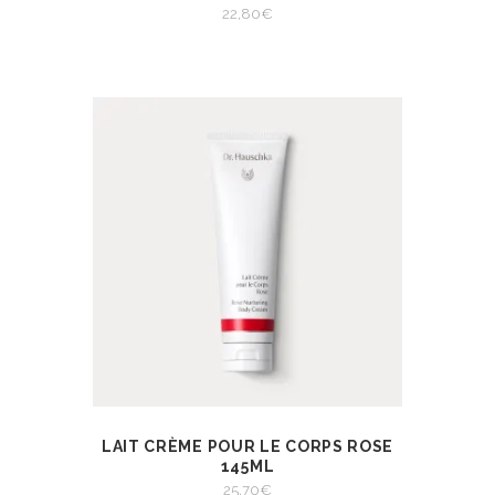
22,80
€
AJOUTER AU PANIER
LAIT CRÈME POUR LE CORPS ROSE
AJOUTER AU
VIEW
PANIER
145ML
AJOUTER AU PANIER
25,70
€