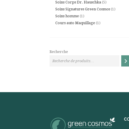
5
produits
Soins Corps Dr. Hauschka
5
produits
1
Soins Signatures Green Cosmos
1
1
produit
Soins homme
1
produit
1
Cours auto Maquillage
1
produit
Recherche
C