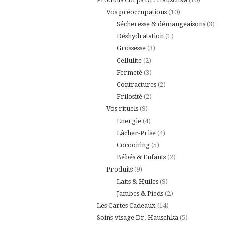
10
produits
Vos préoccupations
10
produits
3
Sécheresse & démangeaisons
3
1
prod
Déshydratation
1
3
produit
Grossesse
3
2
produits
Cellulite
2
produits
3
Fermeté
3
produits
2
Contractures
2
2
produits
Frilosité
2
9
produits
Vos rituels
9
produits
4
Energie
4
produits
4
Lâcher-Prise
4
5
produits
Cocooning
5
produits
2
Bébés & Enfants
2
9
produits
Produits
9
produits
9
Laits & Huiles
9
produits
2
Jambes & Pieds
2
14
produits
Les Cartes Cadeaux
14
produits
5
Soins visage Dr. Hauschka
5