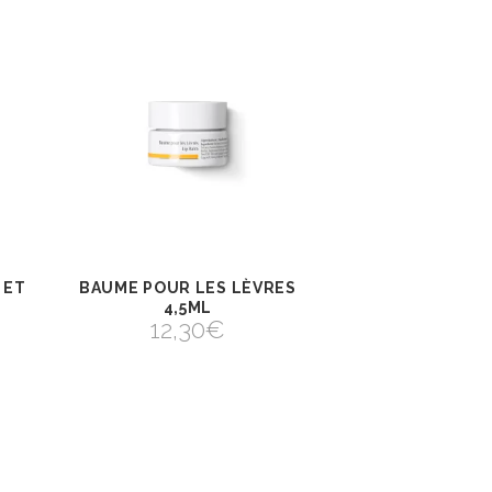
 ET
BAUME POUR LES LÈVRES
 AU
AJOUTER AU
VIEW
PANIER
4,5ML
AJOUTER AU PANIER
12,30
€