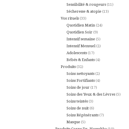
produits
11
Sensibilité & rougeurs
11
13
produits
Sécheresse & atopie
13
33
produits
Vos rituels
33
produits
24
Quotidien Matin
24
9
produits
Quotidien Soir
9
produits
5
Intensif semaine
5
produits
2
Intensif Mensuel
2
17
produits
Adolescents
17
produits
4
Bébés & Enfants
4
32
produits
Produits
32
produits
2
Soins nettoyants
2
produits
4
Soins Fortifiants
4
17
produits
Soins de jour
17
produits
5
Soins des Yeux & des Lèvres
5
3
produ
Soins teintés
3
produits
6
Soins de nuit
6
produits
7
Soins Régénérants
7
5
produits
Masque
5
produits
10
Produits Corps Dr. Hauschka
10