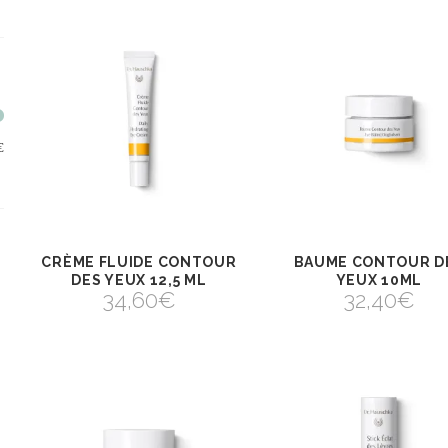
Prix
Prix
€
min
max
CRÈME FLUIDE CONTOUR
BAUME CONTOUR D
AJOUTER AU
AJOUTER
VIEW
VIEW
PANIER
PANIER
DES YEUX 12,5 ML
YEUX 10ML
AJOUTER AU PANIER
AJOUTER AU PANIER
34,60
€
32,40
€