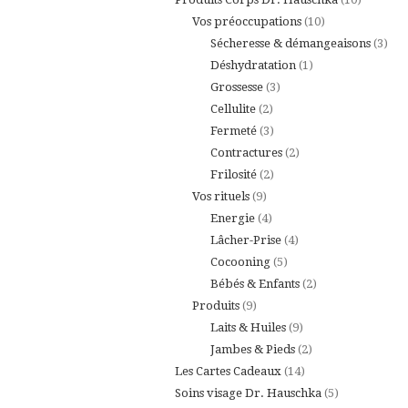
10
produits
Vos préoccupations
10
produits
3
Sécheresse & démangeaisons
3
1
prod
Déshydratation
1
3
produit
Grossesse
3
2
produits
Cellulite
2
produits
3
Fermeté
3
produits
2
Contractures
2
2
produits
Frilosité
2
9
produits
Vos rituels
9
produits
4
Energie
4
produits
4
Lâcher-Prise
4
5
produits
Cocooning
5
produits
2
Bébés & Enfants
2
9
produits
Produits
9
produits
9
Laits & Huiles
9
produits
2
Jambes & Pieds
2
14
produits
Les Cartes Cadeaux
14
produits
5
Soins visage Dr. Hauschka
5