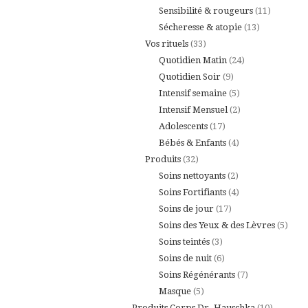
produits
11
Sensibilité & rougeurs
11
13
produits
Sécheresse & atopie
13
33
produits
Vos rituels
33
produits
24
Quotidien Matin
24
9
produits
Quotidien Soir
9
produits
5
Intensif semaine
5
produits
2
Intensif Mensuel
2
17
produits
Adolescents
17
produits
4
Bébés & Enfants
4
32
produits
Produits
32
produits
2
Soins nettoyants
2
produits
4
Soins Fortifiants
4
17
produits
Soins de jour
17
produits
5
Soins des Yeux & des Lèvres
5
3
produ
Soins teintés
3
produits
6
Soins de nuit
6
produits
7
Soins Régénérants
7
5
produits
Masque
5
produits
10
Produits Corps Dr. Hauschka
10