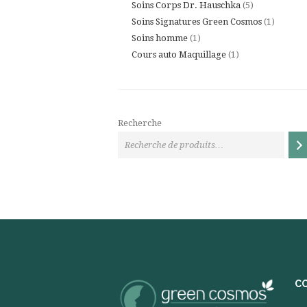
5
produits
Soins Corps Dr. Hauschka
5
produits
1
Soins Signatures Green Cosmos
1
1
produit
Soins homme
1
produit
1
Cours auto Maquillage
1
produit
Recherche
C