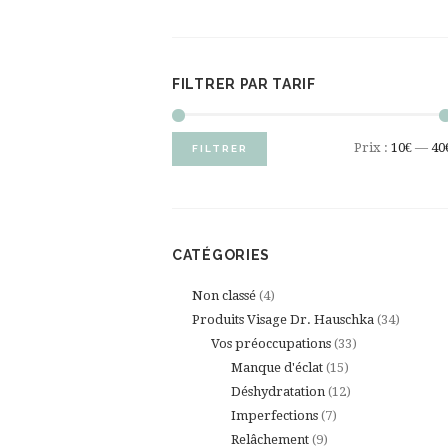
FILTRER PAR TARIF
Prix :
10€
—
40
FILTRER
CATÉGORIES
4
Non classé
4
produits
34
Produits Visage Dr. Hauschka
34
33
produits
Vos préoccupations
33
15
produits
Manque d'éclat
15
produits
12
Déshydratation
12
7
produits
Imperfections
7
9
produits
Relâchement
9