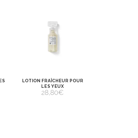
ES
LOTION FRAÎCHEUR POUR
 AU
AJOUTER AU
VIEW
PANIER
LES YEUX
AJOUTER AU PANIER
28,80
€