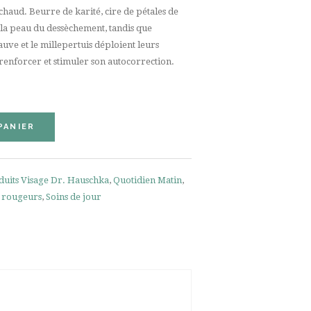
chaud. Beurre de karité, cire de pétales de
 la peau du dessèchement, tandis que
auve et le millepertuis déploient leurs
renforcer et stimuler son autocorrection.
PANIER
duits Visage Dr. Hauschka
,
Quotidien Matin
,
& rougeurs
,
Soins de jour