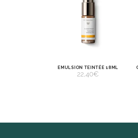
EMULSION TEINTÉE 18ML
AJOUTER AU
VIEW
PANIER
22,40
€
AJOUTER AU PANIER