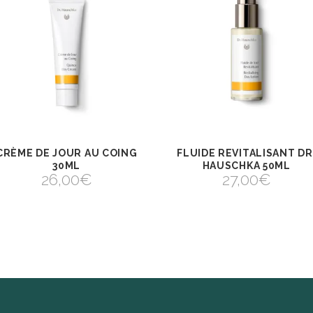
CRÈME DE JOUR AU COING
FLUIDE REVITALISANT DR
AJOUTER AU
AJOUTER AU
VIEW
VIEW
PANIER
PANIER
30ML
HAUSCHKA 50ML
AJOUTER AU PANIER
AJOUTER AU PANIER
26,00
€
27,00
€