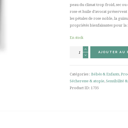
peau du climat trop froid, sec ou 
rose et huile d’avocat préservent
les pétales de rose noble, la guim
propriétés bienfaisantes pour la 
En stock
quantité
AJOUTER AU 
de
Crème
de
Catégories :
Bébés & Enfants
,
Pro
Jour
Sécheresse & atopie
,
Sensibilité 
à
Product ID:
1735
la
Rose
30ml