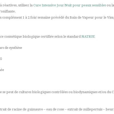
 réactives, utilisez la
Cure Intensive Jour/Nuit pour peaux sensibles
ou la
Tonifiante.
 complément 1 à 2 fois/ semaine précédé du Bain de Vapeur pour le Visa
ce cosmétique biologique certifiée selon le standard
NATRUE
urs de synthèse
EG
née
ire se peut de cultures biologiques contrôlées ou biodynamiques et/ou d
xtrait de racine de guimauve – eau de rose – extrait de millepertuis – beurr