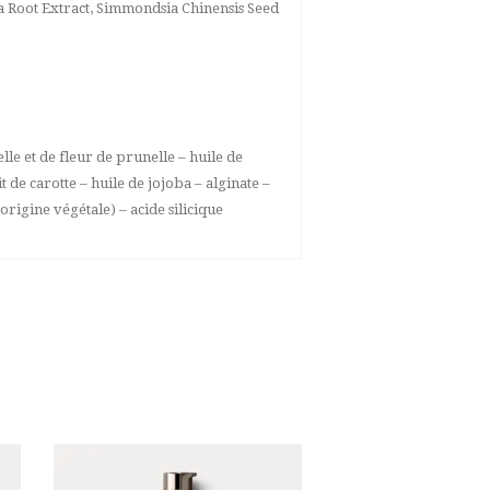
va Root Extract, Simmondsia Chinensis Seed
lle et de fleur de prunelle – huile de
it de carotte – huile de jojoba – alginate –
rigine végétale) – acide silicique