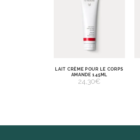
LAIT CRÈME POUR LE CORPS
AJOUTER AU
VIEW
PANIER
AMANDE 145ML
AJOUTER AU PANIER
24,30
€