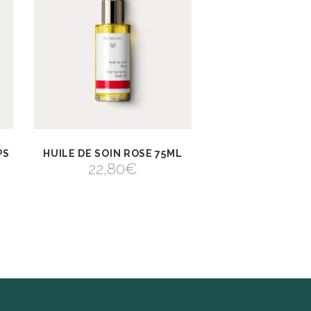
PS
HUILE DE SOIN ROSE 75ML
AJOUTER AU
VIEW
PANIER
22,80
€
AJOUTER AU PANIER