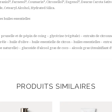
eraniol*, Farnesol*, Coumarin*, Citronellol*, Eugenol*, Daucus Carota Sati
e, Cetearyl Alcohol, Hydrated Silica.
 huiles essentielles
e prunelle et de pépin de coing – glycérine (végétale) – extraits de citronne
êle – huile d’olive – huile essentielle de citron – huiles essentielles – extra
turelle) – glucoside d’alcool gras de coco – alcools gras (émulsifiant d’o
PRODUITS SIMILAIRES