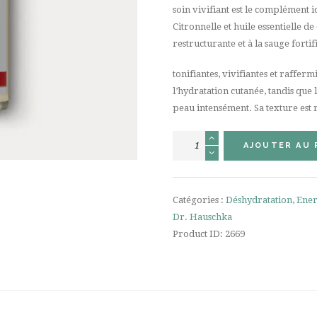
soin vivifiant est le complément id
Citronnelle et huile essentielle de
restructurante et à la sauge forti
tonifiantes, vivifiantes et rafferm
l’hydratation cutanée, tandis que l
peau intensément. Sa texture es
quantité
AJOUTER AU 
de
Lait
pour
Catégories :
Déshydratation
,
Ener
le
Dr. Hauschka
Corps
Product ID:
2669
Citron
Citronnelle
145ml