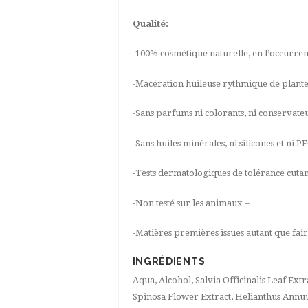
Qualité:
-100% cosmétique naturelle, en l’occurren
-Macération huileuse rythmique de plant
-Sans parfums ni colorants, ni conservate
-Sans huiles minérales, ni silicones et ni P
-Tests dermatologiques de tolérance cuta
-Non testé sur les animaux –
-Matières premières issues autant que fa
INGRÉDIENTS
Aqua, Alcohol, Salvia Officinalis Leaf Ex
Spinosa Flower Extract, Helianthus Annuus