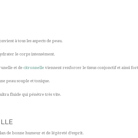
onvient à tous les aspects de peau.
 hydrater le corps intensément.
runelle et de
citronnelle
viennent renforcer le tissus conjonctif et ainsi forti
une peau souple et tonique.
ltra fluide qui pénètre très vite.
ELLE
lan de bonne humeur et de légèreté d’esprit.