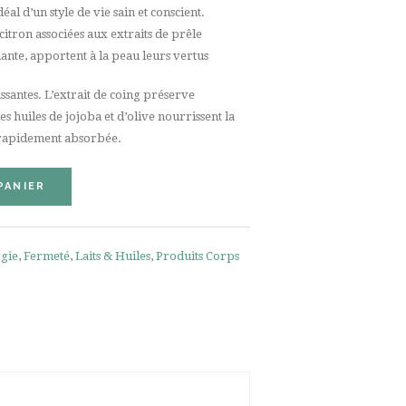
éal d’un style de vie sain et conscient.
 citron associées aux extraits de prêle
fiante, apportent à la peau leurs vertus
issantes. L’extrait de coing préserve
es huiles de jojoba et d’olive nourrissent la
t rapidement absorbée.
PANIER
gie
,
Fermeté
,
Laits & Huiles
,
Produits Corps