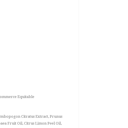
u Commerce Equitable
 Cymbopogon Citratus Extract, Prunus
a Fruit Oil, Citrus Limon Peel Oil,