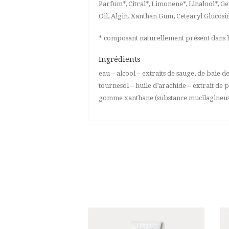
Parfum*, Citral*, Limonene*, Linalool*, G
Oil, Algin, Xanthan Gum, Cetearyl Glucosid
* composant naturellement présent dans les
Ingrédients
eau – alcool – extraits de sauge, de baie d
tournesol – huile d’arachide – extrait de pr
gomme xanthane (substance mucilagineuse na