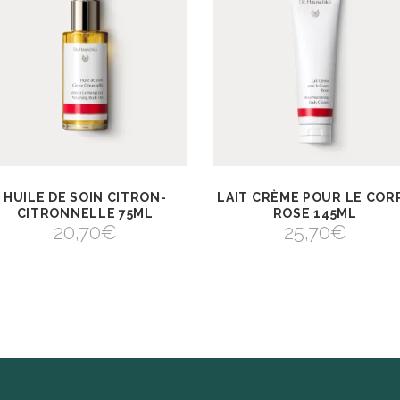
HUILE DE SOIN CITRON-
LAIT CRÈME POUR LE COR
AJOUTER AU
AJOUTER AU
VIEW
VIEW
PANIER
PANIER
CITRONNELLE 75ML
ROSE 145ML
AJOUTER AU PANIER
AJOUTER AU PANIER
20,70
€
25,70
€