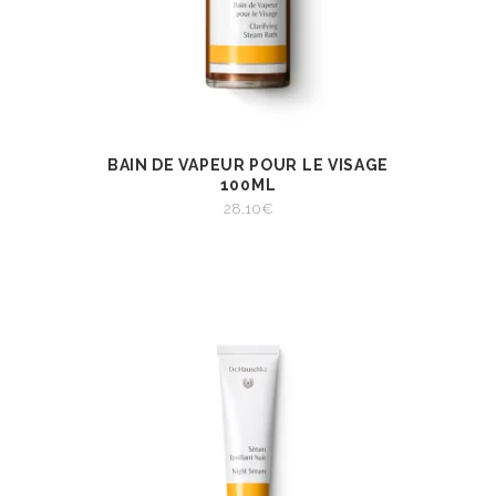
BAIN DE VAPEUR POUR LE VISAGE
AJOUTER AU
VIEW
PANIER
100ML
AJOUTER AU PANIER
28,10
€