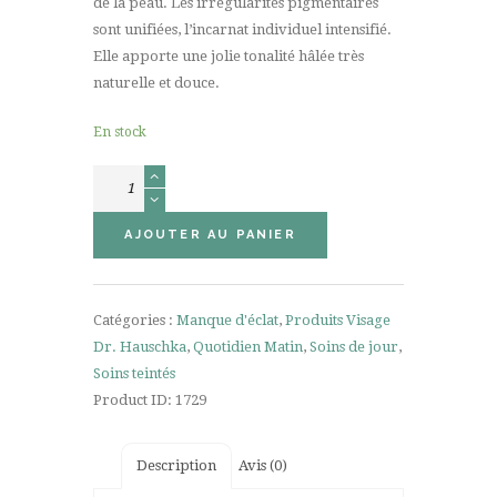
de la peau. Les irrégularités pigmentaires
sont unifiées, l’incarnat individuel intensifié.
Elle apporte une jolie tonalité hâlée très
naturelle et douce.
En stock
quantité
de
Emulsion
AJOUTER AU PANIER
Teintée
18ml
Catégories :
Manque d'éclat
,
Produits Visage
Dr. Hauschka
,
Quotidien Matin
,
Soins de jour
,
Soins teintés
Product ID:
1729
Description
Avis (0)