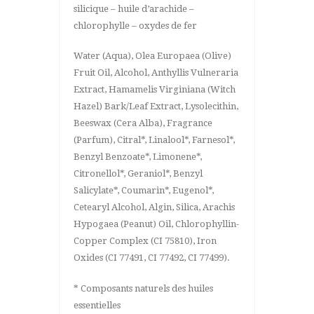
silicique – huile d’arachide –
chlorophylle – oxydes de fer
Water (Aqua), Olea Europaea (Olive)
Fruit Oil, Alcohol, Anthyllis Vulneraria
Extract, Hamamelis Virginiana (Witch
Hazel) Bark/Leaf Extract, Lysolecithin,
Beeswax (Cera Alba), Fragrance
(Parfum), Citral*, Linalool*, Farnesol*,
Benzyl Benzoate*, Limonene*,
Citronellol*, Geraniol*, Benzyl
Salicylate*, Coumarin*, Eugenol*,
Cetearyl Alcohol, Algin, Silica, Arachis
Hypogaea (Peanut) Oil, Chlorophyllin-
Copper Complex (CI 75810), Iron
Oxides (CI 77491, CI 77492, CI 77499).
* Composants naturels des huiles
essentielles