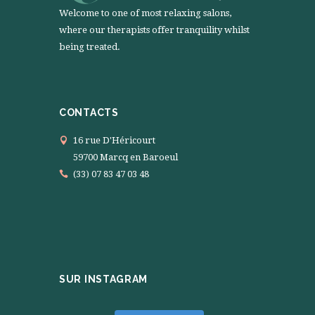
Welcome to one of most relaxing salons,
where our therapists offer tranquility whilst
being treated.
CONTACTS
16 rue D'Héricourt
59700 Marcq en Baroeul
(33) 07 83 47 03 48
SUR INSTAGRAM