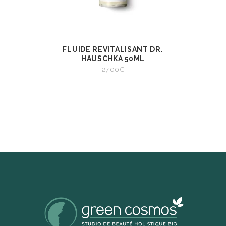
FLUIDE REVITALISANT DR.
AJOUTER AU
VIEW
PANIER
HAUSCHKA 50ML
AJOUTER AU PANIER
27,00
€