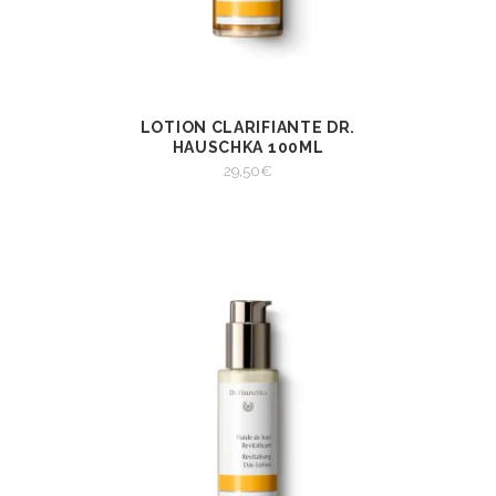
LOTION CLARIFIANTE DR.
AJOUTER AU
VIEW
PANIER
HAUSCHKA 100ML
AJOUTER AU PANIER
29,50
€