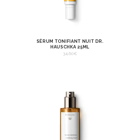
SÉRUM TONIFIANT NUIT DR.
AJOUTER AU
VIEW
PANIER
HAUSCHKA 25ML
AJOUTER AU PANIER
34,60
€