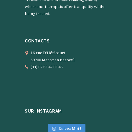
where our therapists offer tranquility whilst
being treated.
CONTACTS
16 rue D'Héricourt
59700 Marcq en Baroeul
(33) 07 83 47 03 48
SUR INSTAGRAM
Suivez Moi !