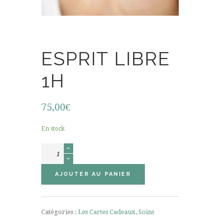
ESPRIT LIBRE
1H
75,00
€
En stock
quantité
de
Esprit
AJOUTER AU PANIER
Libre
1h
Catégories :
Les Cartes Cadeaux
,
Soins