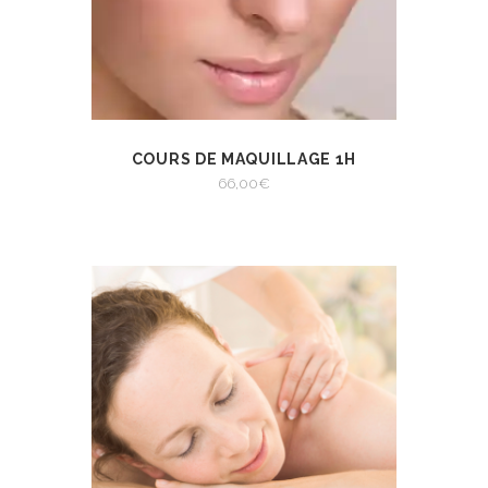
COURS DE MAQUILLAGE 1H
AJOUTER AU
VIEW
PANIER
66,00
€
AJOUTER AU PANIER