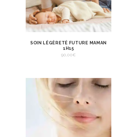
SOIN LÉGÈRETÉ FUTURE MAMAN
AJOUTER AU
VIEW
PANIER
1H15
AJOUTER AU PANIER
90,00
€