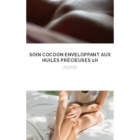
SOIN COCOON ENVELOPPANT AUX
AJOUTER AU
VIEW
PANIER
HUILES PRÉCIEUSES 1H
AJOUTER AU PANIER
75,00
€