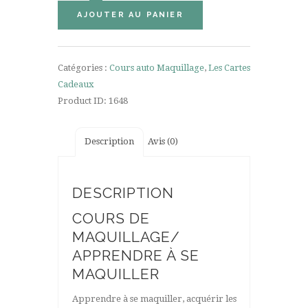
Cours
AJOUTER AU PANIER
de
Maquillage
1h
Catégories :
Cours auto Maquillage
,
Les Cartes
Cadeaux
Product ID:
1648
Description
Avis (0)
DESCRIPTION
COURS DE
MAQUILLAGE/
APPRENDRE À SE
MAQUILLER
Apprendre à se maquiller, acquérir les