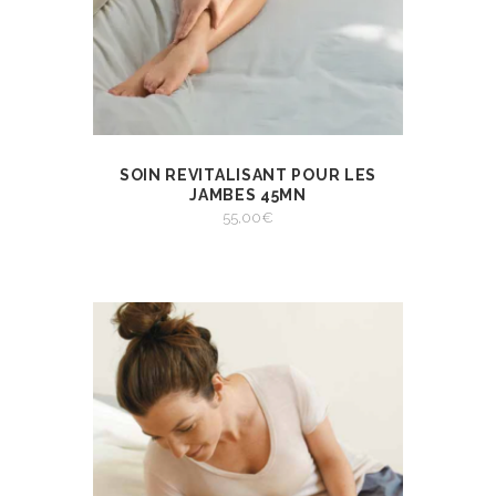
SOIN REVITALISANT POUR LES
AJOUTER AU
VIEW
PANIER
JAMBES 45MN
AJOUTER AU PANIER
55,00
€