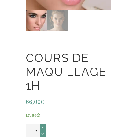
COURS DE
MAQUILLAGE
1H
66,00
€
En stock
quantité
de